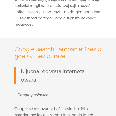
korisnici mogli na pronađu tvoj sajt, možeš
kotirati svoj sajt u pretrazi ili na drugim portalima
i u zavisnosti od toga Google ti pruža nekoliko
mogućosti:
Google search kampanje: Mesto
gde svi nešto traže
Ključna reč vrata interneta
otvara.
– Google poslovica
Google se ne razume baš u estetiku. Ni u
narodne poslovice. Njemu je bitno da je reč