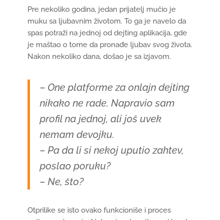
Pre nekoliko godina, jedan prijatelj mučio je
muku sa ljubavnim životom. To ga je navelo da
spas potraži na jednoj od dejting aplikacija, gde
je maštao o tome da pronađe ljubav svog života.
Nakon nekoliko dana, došao je sa izjavom.
– One platforme za onlajn dejting
nikako ne rade. Napravio sam
profil na jednoj, ali još uvek
nemam devojku.
– Pa da li si nekoj uputio zahtev,
poslao poruku?
– Ne, što?
Otprilike se isto ovako funkcioniše i proces