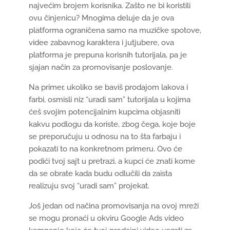
najvećim brojem korisnika. Zašto ne bi koristili
ovu činjenicu? Mnogima deluje da je ova
platforma ograničena samo na muzičke spotove,
videe zabavnog karaktera i jutjubere, ova
platforma je prepuna korisnih tutorijala, pa je
sjajan način za promovisanje poslovanje.
Na primer, ukoliko se baviš prodajom lakova i
farbi, osmisli niz “uradi sam” tutorijala u kojima
ćeš svojim potencijalnim kupcima objasniti
kakvu podlogu da koriste, zbog čega, koje boje
se preporučuju u odnosu na to šta farbaju i
pokazati to na konkretnom primeru. Ovo će
podići tvoj sajt u pretrazi, a kupci će znati kome
da se obrate kada budu odlučili da zaista
realizuju svoj “uradi sam” projekat.
Još jedan od načina promovisanja na ovoj mreži
se mogu pronaći u okviru Google Ads video