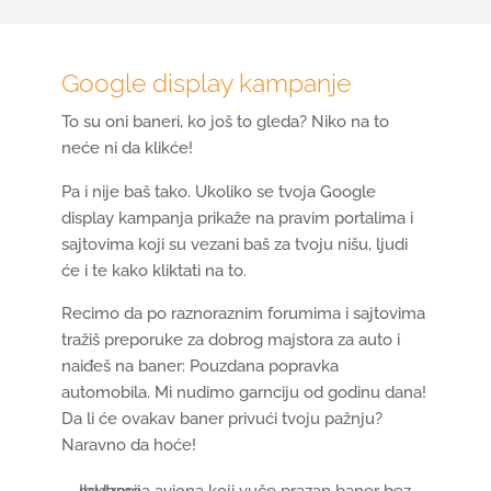
Google display kampanje
To su oni baneri, ko još to gleda? Niko na to
neće ni da klikće!
Pa i nije baš tako. Ukoliko se tvoja Google
display kampanja prikaže na pravim portalima i
sajtovima koji su vezani baš za tvoju nišu, ljudi
će i te kako kliktati na to.
Recimo da po raznoraznim forumima i sajtovima
tražiš preporuke za dobrog majstora za auto i
naiđeš na baner: Pouzdana popravka
automobila. Mi nudimo garnciju od godinu dana!
Da li će ovakav baner privući tvoju pažnju?
Naravno da hoće!