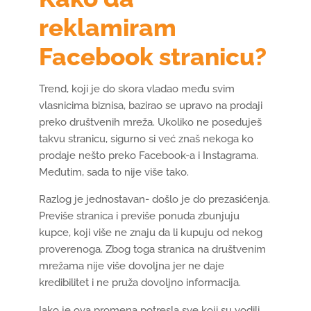
reklamiram
Facebook stranicu?
Trend, koji je do skora vladao među svim
vlasnicima biznisa, bazirao se upravo na prodaji
preko društvenih mreža. Ukoliko ne poseduješ
takvu stranicu, sigurno si već znaš nekoga ko
prodaje nešto preko Facebook-a i Instagrama.
Međutim, sada to nije više tako.
Razlog je jednostavan- došlo je do prezasićenja.
Previše stranica i previše ponuda zbunjuju
kupce, koji više ne znaju da li kupuju od nekog
proverenoga. Zbog toga stranica na društvenim
mrežama nije više dovoljna jer ne daje
kredibilitet i ne pruža dovoljno informacija.
Iako je ova promena potresla sve koji su vodili