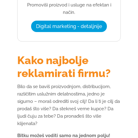
Promoviši proizvod i usluge na efektan i
način.
Digital marketing - detaljnije
Kako najbolje
reklamirati firmu?
Bilo da se baviš proizvodnjom, distribucijom,
različitim uslužnim delatnostima, jedno je
sigurno – moraš odrediti svoj cilj! Da li ti je cilj da
prodaš što više? Da stekneš verne kupce? Da
ljudi čuju za tebe? Da pronađeš što više
klijenata?
Bitku možeš voditi samo na jednom polju!