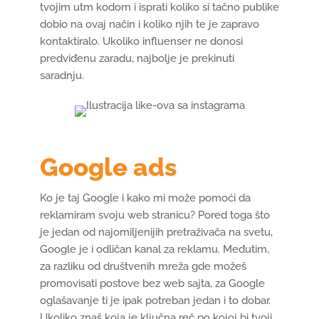
tvojim utm kodom i isprati koliko si tačno publike
dobio na ovaj način i koliko njih te je zapravo
kontaktiralo. Ukoliko influenser ne donosi
predviđenu zaradu, najbolje je prekinuti
saradnju.
Google ads
Ko je taj Google i kako mi može pomoći da
reklamiram svoju web stranicu? Pored toga što
je jedan od najomiljenijih pretraživača na svetu,
Google je i odličan kanal za reklamu. Međutim,
za razliku od društvenih mreža gde možeš
promovisati postove bez web sajta, za Google
oglašavanje ti je ipak potreban jedan i to dobar.
Ukoliko znaš koja je ključna reč po kojoj bi tvoji