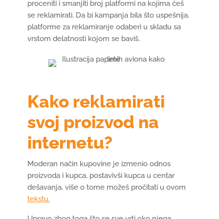
proceniti i smanjiti broj platformi na kojima ćeš
se reklamirati. Da bi kampanja bila što uspešnija,
platforme za reklamiranje odaberi u skladu sa
vrstom delatnosti kojom se baviš.
Kako reklamirati
svoj proizvod na
internetu?
Moderan način kupovine je izmenio odnos
proizvoda i kupca, postavivši kupca u centar
dešavanja, više o tome možeš pročitati u ovom
tekstu.
Upravo zbog toga što se sve vrti oko njega,