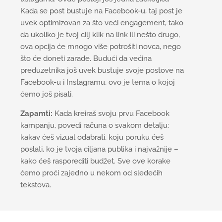
Kada se post bustuje na Facebook-u, taj post je
uvek optimizovan za što veći engagement, tako
da ukoliko je tvoj cilj klik na link ili nešto drugo,
ova opcija će mnogo više potrošiti novca, nego
što će doneti zarade. Budući da većina
preduzetnika još uvek bustuje svoje postove na
Facebook-u i Instagramu, ovo je tema o kojoj
ćemo još pisati.
Zapamti:
Kada kreiraš svoju prvu Facebook
kampanju, povedi računa o svakom detalju:
kakav ćeš vizual odabrati, koju poruku ćeš
poslati, ko je tvoja ciljana publika i najvažnije –
kako ćeš rasporediti budžet. Sve ove korake
ćemo proći zajedno u nekom od sledećih
tekstova.