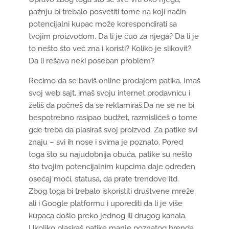
pažnju bi trebalo posvetiti tome na koji način
potencijalni kupac može korespondirati sa
tvojim proizvodom. Da li je čuo za njega? Da li je
to nešto što već zna i koristi? Koliko je slikovit?
Da li rešava neki poseban problem?
Recimo da se baviš online prodajom patika. Imaš
svoj web sajt, imaš svoju internet prodavnicu i
želiš da počneš da se reklamiraš.Da ne se ne bi
bespotrebno rasipao budžet, razmislićeš o tome
gde treba da plasiraš svoj proizvod. Za patike svi
znaju – svi ih nose i svima je poznato. Pored
toga što su najudobnija obuća, patike su nešto
što tvojim potencijalnim kupcima daje određen
osećaj moći, statusa, da prate trendove itd.
Zbog toga bi trebalo iskoristiti društvene mreže,
ali i Google platformu i uporediti da li je više
kupaca došlo preko jednog ili drugog kanala.
Ukoliko plasiraš patike manje poznatog brenda,