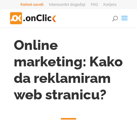
Korisni saveti
Interesantni događaji
FAQ
Karijera
0 Stavke
Online
marketing: Kako
da reklamiram
web stranicu?