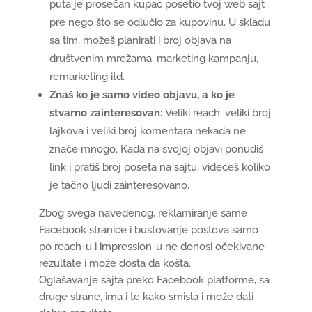
puta je prosečan kupac posetio tvoj web sajt
pre nego što se odlučio za kupovinu. U skladu
sa tim, možeš planirati i broj objava na
društvenim mrežama, marketing kampanju,
remarketing itd.
Znaš ko je samo video objavu, a ko je
stvarno zainteresovan:
Veliki reach, veliki broj
lajkova i veliki broj komentara nekada ne
znače mnogo. Kada na svojoj objavi ponudiš
link i pratiš broj poseta na sajtu, videćeš koliko
je tačno ljudi zainteresovano.
Zbog svega navedenog, reklamiranje same
Facebook stranice i bustovanje postova samo
po reach-u i impression-u ne donosi očekivane
rezultate i može dosta da košta.
Oglašavanje sajta preko Facebook platforme, sa
druge strane, ima i te kako smisla i može dati