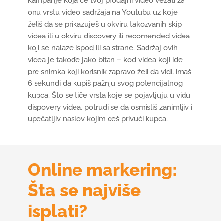
kampanje koja će tvoj prodajni video vezati za
onu vrstu video sadržaja na Youtubu uz koje
želiš da se prikazuješ u okviru takozvanih skip
videa ili u okviru discovery ili recomended videa
koji se nalaze ispod ili sa strane. Sadržaj ovih
videa je takođe jako bitan – kod videa koji ide
pre snimka koji korisnik zapravo želi da vidi, imaš
6 sekundi da kupiš pažnju svog potencijalnog
kupca. Što se tiče vrsta koje se pojavljuju u vidu
dispovery videa, potrudi se da osmisliš zanimljiv i
upečatljiv naslov kojim ćeš privući kupca.
Online markering:
Šta se najviše
isplati?