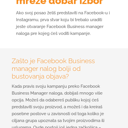
mreže dobar izbor
Ako svoj posao želiš predstaviti na Facebook-u i
Instagramu, prva stvar koju bi trebalo uraditi
jeste otvaranje Facebook Business manager
naloga pre kojeg ćeš voditi kampanje.
Zašto je Facebook Business
manager nalog bolji od
bustovanja objava?
Kada pravis svoju kampanju preko Facebook
Business Manager naloga, dobijaš mnogo više
opcija. Možeš da odabereš publiku kojoj ćeš
predstaviti svoju proizvod, a možeš i da kreiraš
posebne postove u zavisnosti od toga koliko je
ciljana grupa upoznata sa tvojim proizvodima ili
uslugama. Ovde postoji još jedna začkoljica –