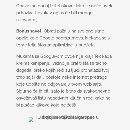
Obavezno dodaj i sitelinkove. Iako se neće uvek
prikazivati, ovakav oglas će biti mnogo
relevantniji.
Bonus savet:
Obrati pažnju na sve one sitne
opcije koje Google podrazumeva. Nekada se u
tome krije štos za optimiziaciju budžeta.
Mukama sa Google-om ovde nije kraj! Tek kada
kreiraš kampanju, važno je pratiti šta se tačno
događa, preko kojih reči su ljudi pronalazili tvoj
web sajt i da li postoje neke internet pretrage
koje uopšte ne odgovaraju tvom web sajtu.
Sigurno će ih biti, zato je bitno da svakodnevno
osvežavaš listu negativnih ključnih reči kako ne
bi plaćao klikove koje ne želiš.