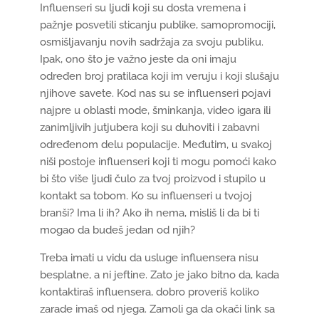
Influenseri su ljudi koji su dosta vremena i
pažnje posvetili sticanju publike, samopromociji,
osmišljavanju novih sadržaja za svoju publiku.
Ipak, ono što je važno jeste da oni imaju
određen broj pratilaca koji im veruju i koji slušaju
njihove savete. Kod nas su se influenseri pojavi
najpre u oblasti mode, šminkanja, video igara ili
zanimljivih jutjubera koji su duhoviti i zabavni
određenom delu populacije. Međutim, u svakoj
niši postoje influenseri koji ti mogu pomoći kako
bi što više ljudi čulo za tvoj proizvod i stupilo u
kontakt sa tobom. Ko su influenseri u tvojoj
branši? Ima li ih? Ako ih nema, misliš li da bi ti
mogao da budeš jedan od njih?
Treba imati u vidu da usluge influensera nisu
besplatne, a ni jeftine. Zato je jako bitno da, kada
kontaktiraš influensera, dobro proveriš koliko
zarade imaš od njega. Zamoli ga da okači link sa