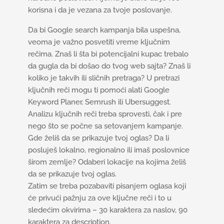
korisna i da je vezana za tvoje poslovanje.
Da bi Google search kampanja bila uspešna,
veoma je važno posvetiti vreme ključnim
rečima. Znaš li šta bi potencijalni kupac trebalo
da gugla da bi došao do tvog web sajta? Znaš li
koliko je takvih ili sličnih pretraga? U pretrazi
ključnih reči mogu ti pomoći alati Google
Keyword Planer, Semrush ili Ubersuggest.
Analizu ključnih reči treba sprovesti, čak i pre
nego što se počne sa setovanjem kampanje.
Gde želiš da se prikazuje tvoj oglas? Da li
posluješ lokalno, regionalno ili imaš poslovnice
širom zemlje? Odaberi lokacije na kojima želiš
da se prikazuje tvoj oglas.
Zatim se treba pozabaviti pisanjem oglasa koji
će privući pažnju za ove ključne reči i to u
sledećim okvirima – 30 karaktera za naslov, 90
karaktera za description.