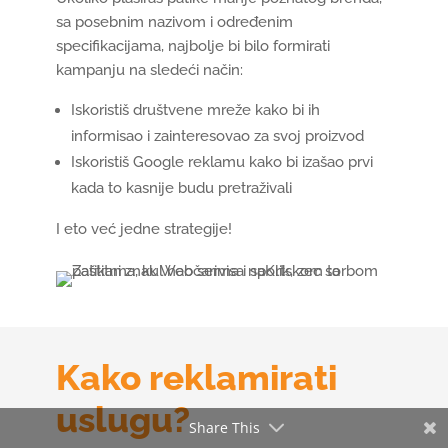
sa posebnim nazivom i određenim
specifikacijama, najbolje bi bilo formirati
kampanju na sledeći način:
Iskoristiš društvene mreže kako bi ih
informisao i zainteresovao za svoj proizvod
Iskoristiš Google reklamu kako bi izašao prvi
kada to kasnije budu pretraživali
I eto već jedne strategije!
Kako reklamirati
uslugu?
Share This