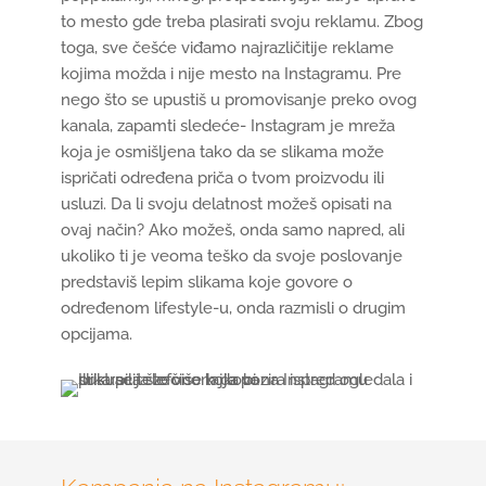
to mesto gde treba plasirati svoju reklamu. Zbog
toga, sve češće viđamo najrazličitije reklame
kojima možda i nije mesto na Instagramu. Pre
nego što se upustiš u promovisanje preko ovog
kanala, zapamti sledeće- Instagram je mreža
koja je osmišljena tako da se slikama može
ispričati određena priča o tvom proizvodu ili
usluzi. Da li svoju delatnost možeš opisati na
ovaj način? Ako možeš, onda samo napred, ali
ukoliko ti je veoma teško da svoje poslovanje
predstaviš lepim slikama koje govore o
određenom lifestyle-u, onda razmisli o drugim
opcijama.