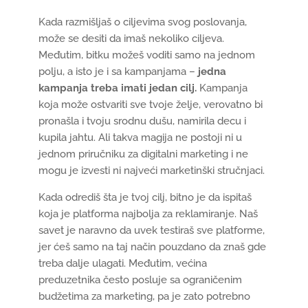
Kada razmišljaš o ciljevima svog poslovanja,
može se desiti da imaš nekoliko ciljeva.
Međutim, bitku možeš voditi samo na jednom
polju, a isto je i sa kampanjama –
jedna
kampanja treba imati jedan cilj.
Kampanja
koja može ostvariti sve tvoje želje, verovatno bi
pronašla i tvoju srodnu dušu, namirila decu i
kupila jahtu. Ali takva magija ne postoji ni u
jednom priručniku za digitalni marketing i ne
mogu je izvesti ni najveći marketinški stručnjaci.
Kada odrediš šta je tvoj cilj, bitno je da ispitaš
koja je platforma najbolja za reklamiranje. Naš
savet je naravno da uvek testiraš sve platforme,
jer ćeš samo na taj način pouzdano da znaš gde
treba dalje ulagati. Međutim, većina
preduzetnika često posluje sa ograničenim
budžetima za marketing, pa je zato potrebno