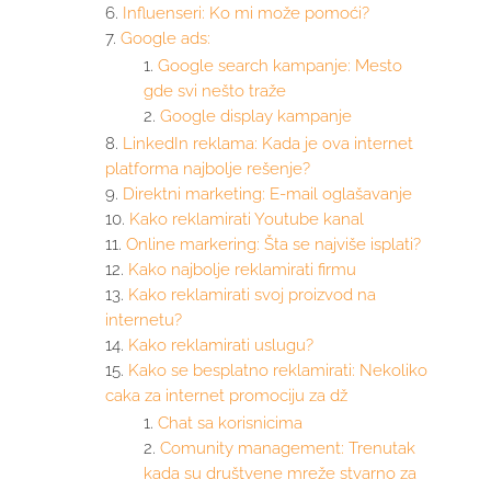
Influenseri: Ko mi može pomoći?
Google ads:
Google search kampanje: Mesto
gde svi nešto traže
Google display kampanje
LinkedIn reklama: Kada je ova internet
platforma najbolje rešenje?
Direktni marketing: E-mail oglašavanje
Kako reklamirati Youtube kanal
Online markering: Šta se najviše isplati?
Kako najbolje reklamirati firmu
Kako reklamirati svoj proizvod na
internetu?
Kako reklamirati uslugu?
Kako se besplatno reklamirati: Nekoliko
caka za internet promociju za dž
Chat sa korisnicima
Comunity management: Trenutak
kada su društvene mreže stvarno za