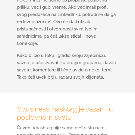
nekoj mreži ne samo da propušta poslovnu
priliku, već i gubi vreme. Ako već imaš profil
svog preduzeća na LinkedIn-u, potrudi se da ga
redovno ažuriraš. Ovo će dati utisak
pristupačnosti i otvorenosti svim tvojim
saradnicima, pa ćeš lakše sticati i nove
konekcije.
Kako bi bio u toku i gradio svoju zajedinicu,
važno je učestvovati i u drugim grupama, davati
savete, komentare ili lične uvide o nekoj temi.
Tako ćeš uvek biti u radaru svojh klijenata.
#business: hashtag je važan i u
poslovnom svetu
Čuveni #hashtag nije samo nešto što nam
pomaže da budemo kul. Osnovna upotreba