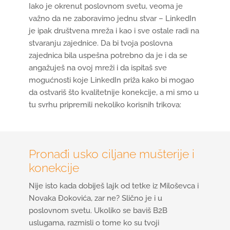
Iako je okrenut poslovnom svetu, veoma je
važno da ne zaboravimo jednu stvar – LinkedIn
je ipak društvena mreža i kao i sve ostale radi na
stvaranju zajednice. Da bi tvoja poslovna
zajednica bila uspešna potrebno da je i da se
angažuješ na ovoj mreži i da ispitaš sve
mogućnosti koje LinkedIn priža kako bi mogao
da ostvariš što kvalitetnije konekcije, a mi smo u
tu svrhu pripremili nekoliko korisnih trikova:
Pronađi usko ciljane mušterije i
konekcije
Nije isto kada dobiješ lajk od tetke iz Miloševca i
Novaka Đokovića, zar ne? Slično je i u
poslovnom svetu. Ukoliko se baviš B2B
uslugama, razmisli o tome ko su tvoji