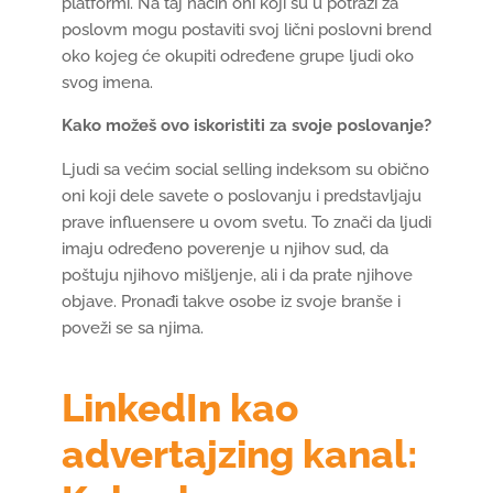
platformi. Na taj način oni koji su u potrazi za
poslovm mogu postaviti svoj lični poslovni brend
oko kojeg će okupiti određene grupe ljudi oko
svog imena.
Kako možeš ovo iskoristiti za svoje poslovanje?
Ljudi sa većim social selling indeksom su obično
oni koji dele savete o poslovanju i predstavljaju
prave influensere u ovom svetu. To znači da ljudi
imaju određeno poverenje u njihov sud, da
poštuju njihovo mišljenje, ali i da prate njihove
objave. Pronađi takve osobe iz svoje branše i
poveži se sa njima.
LinkedIn kao
advertajzing kanal: