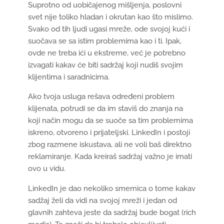
Suprotno od uobičajenog mišljenja, poslovni
svet nije toliko hladan i okrutan kao što mislimo.
Svako od tih ljudi ugasi mreže, ode svojoj kući i
suočava se sa istim problemima kao i ti. Ipak,
ovde ne treba ići u ekstreme, već je potrebno
izvagati kakav će biti sadržaj koji nudiš svojim
klijentima i saradnicima.
Ako tvoja usluga rešava određeni problem
klijenata, potrudi se da im staviš do znanja na
koji način mogu da se suoče sa tim problemima
iskreno, otvoreno i prijateljski. LinkedIn i postoji
zbog razmene iskustava, ali ne voli baš direktno
reklamiranje. Kada kreiraš sadržaj važno je imati
ovo u vidu.
LinkedIn je dao nekoliko smernica o tome kakav
sadžaj želi da vidi na svojoj mreži i jedan od
glavnih zahteva jeste da sadržaj bude bogat (rich