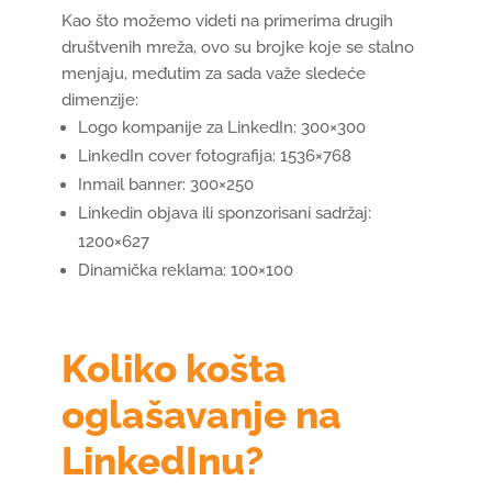
Kao što možemo videti na primerima drugih
društvenih mreža, ovo su brojke koje se stalno
menjaju, međutim za sada važe sledeće
dimenzije:
Logo kompanije za LinkedIn: 300×300
LinkedIn cover fotografija: 1536×768
Inmail banner: 300×250
Linkedin objava ili sponzorisani sadržaj:
1200×627
Dinamička reklama: 100×100
Koliko košta
oglašavanje na
LinkedInu?