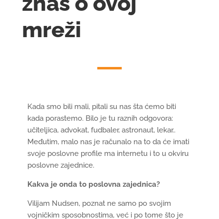
znaš o ovoj
mreži
Kada smo bili mali, pitali su nas šta ćemo biti
kada porastemo. Bilo je tu raznih odgovora:
učiteljica, advokat, fudbaler, astronaut, lekar..
Međutim, malo nas je računalo na to da će imati
svoje poslovne profile ma internetu i to u okviru
poslovne zajednice.
Kakva je onda to poslovna zajednica?
Vilijam Nudsen, poznat ne samo po svojim
vojničkim sposobnostima, već i po tome što je