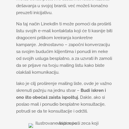
dešavanja u svojoj branši, već možeš konačno
preuzeti inicijativu.
Na taj način LinekdIn ti može pomoći da proširiš
listu svojih e-mail kontaktata koji će ti kasnije biti
dragoceni prilikom kreiranja konkretne
kampanje. Jednostavno – započni konverzaciju
sa svojim budućim klijentima i ponudi im neke
od svojih usluga besplatno, a za uzvrati ih zamoli
da se prijave na tvoju mailing listu kako biste
olakšali komunikaciju.
Iako je cilj proširenje mailing liste, ovde je važno
skrenuti pažnju na jednu stvar –
Budi iskren i
ono što obećaš zaista ispoštuj.
Dakle, ako si
poslao mail i ponudio besplatne konsultacije,
potrudi se da te konsultacije i održiš.