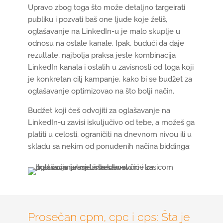
Upravo zbog toga što može detaljno targeirati
publiku i pozvati baš one ljude koje želiš,
oglašavanje na LinkedIn-u je malo skuplje u
odnosu na ostale kanale. Ipak, budući da daje
rezultate, najbolja praksa jeste kombinacija
LinkedIn kanala i ostalih u zavisnosti od toga koji
je konkretan cilj kampanje, kako bi se budžet za
oglašavanje optimizovao na što bolji način.
Budžet koji ćeš odvojiti za oglašavanje na
LinkedIn-u zavisi iskuljučivo od tebe, a možeš ga
platiti u celosti, ograničiti na dnevnom nivou ili u
skladu sa nekim od ponuđenih načina biddinga:
Prosečan cpm, cpc i cps: Šta je