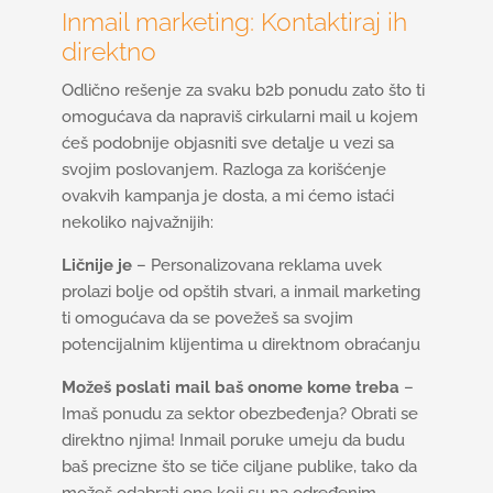
Inmail marketing: Kontaktiraj ih
direktno
Odlično rešenje za svaku b2b ponudu zato što ti
omogućava da napraviš cirkularni mail u kojem
ćeš podobnije objasniti sve detalje u vezi sa
svojim poslovanjem. Razloga za korišćenje
ovakvih kampanja je dosta, a mi ćemo istaći
nekoliko najvažnijih:
Ličnije je
– Personalizovana reklama uvek
prolazi bolje od opštih stvari, a inmail marketing
ti omogućava da se povežeš sa svojim
potencijalnim klijentima u direktnom obraćanju
Možeš poslati mail baš onome kome treba
–
Imaš ponudu za sektor obezbeđenja? Obrati se
direktno njima! Inmail poruke umeju da budu
baš precizne što se tiče ciljane publike, tako da