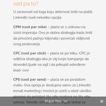
sad pa to?
U zavisnosti od toga koju aktivnost želiš na platiš,
LinkedIn nudi nekoliko opcija:
CPM (cost per mile)
– plaća se u odnosu na
1000 impresija. Ovo je dobra strategija kada želiš
da privučeš pažnju klijenata i povećaš vidljivost
svog poslovanja.
CPC (cost per click)
– plaća se po kliku. CPC je
odlična strategija ako je cilj tvoje kampanje da
dovedeš ljude na sajt i da prikupiš određene
lead -ove
CPS (cost per send)
– plaća se po poslatom
mailu. Ova opcija je dostupna samo za LinkedIn
inmail marketing i možeš je uzeti u obzir ukoliko
planiraš da pošalješ što više mailova na što više
Share This
adresa. Takođe, inmail makreting je dobar za