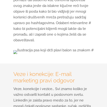
ovog znaka jeste da istakne ključne reči tvoje
objave ili posta kako bi bio vidljiviji jer mnogi
korisnici društvenih mreža pretražuju sadržaj
upravo po hashtagovima. Odaberi relevantne #
kako bi potencijalni klijenti mogli lakše da te
pronađu, ali i zaprati one o kojima želiš da se
obaveštavaš.
Veze i konekcije: E-mail
marketing pravi odgovor
Veze, konekcije i vezice… Svi znamo koliko je
važno ostvariti kontakt u poslovnom svetu.
LinkedIn je zaista pravo mesto za to, jer ne
moraš čekati poslovne sastanke, ručak, različita