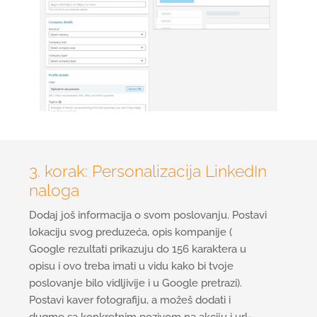
3. korak: Personalizacija LinkedIn
naloga
Dodaj još informacija o svom poslovanju. Postavi
lokaciju svog preduzeća, opis kompanije (
Google rezultati prikazuju do 156 karaktera u
opisu i ovo treba imati u vidu kako bi tvoje
poslovanje bilo vidljivije i u Google pretrazi).
Postavi kaver fotografiju, a možeš dodati i
dugme sa konkretnim pozivom na akciju i url-