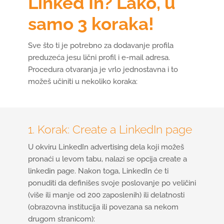
Linked In? Lako, u
samo 3 koraka!
Sve što ti je potrebno za dodavanje profila
preduzeća jesu lični profil i e-mail adresa.
Procedura otvaranja je vrlo jednostavna i to
možeš učiniti u nekoliko koraka:
1. Korak: Create a LinkedIn page
U okviru LinkedIn advertising dela koji možeš
pronaći u levom tabu, nalazi se opcija create a
linkedin page. Nakon toga, LinkedIn će ti
ponuditi da definišes svoje poslovanje po veličini
(više ili manje od 200 zaposlenih) ili delatnosti
(obrazovna institucija ili povezana sa nekom
drugom stranicom):