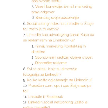
poslovnom svetu
Veze i konekcije: E-mail marketing
pravi odgovor
Brendiraj svoje poslovanje
Social selling index na LinkedIn-u: Šta je
to i zašto je to važno?
LinkedIn kao advertajzing kanal: Kako da
se reklamiram na LinekedIn-u?
Inmail marketing: Kontaktiraj ih
direktno
Sponzorisani sadržaj: objava ili post
Dinamčke reklame
Svi se pitaju: Koje su dimenzije
fotografija za LinkedIn?
Koliko košta oglašavanje na LinkedInu?
Prosečan cpm, cpc i cps: Šta je sad pa
to?
LinkedIn ili Facebook
LinkedIn social networking: Zašto je
važan LinkedIn?