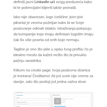
definiši javni
LinkedIn url
svojg preduzeća kako
bi te potencijalni klijenti lakše pronašli.
Iako nije obavezan, logo (veličine 300×300
piksela) je veoma poželjan kako bi se tvoje
poslovanje odmah istaklo. Istraživanja pokazuju
da kompanije koje imaju definisan logotim imaju
čak 6x više poseta od onih koje nemaju.
Tagline je ono što piše u opisu tvog profila i to je
idealno mesto da kažeš nešto što bi privuklo
pažnju saradnika.
Klikom na create page, tvoja poslovna stranica
je kreirana! Čestitamo! Ali još uvek nije vreme za
slavlje, zato što postoji još jedna važna stvar: