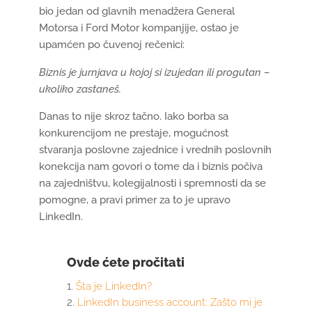
bio jedan od glavnih menadžera General
Motorsa i Ford Motor kompanjije, ostao je
upamćen po čuvenoj rečenici:
Biznis je jurnjava u kojoj si izujedan ili progutan –
ukoliko zastaneš.
Danas to nije skroz tačno. Iako borba sa
konkurencijom ne prestaje, mogućnost
stvaranja poslovne zajednice i vrednih poslovnih
konekcija nam govori o tome da i biznis počiva
na zajedništvu, kolegijalnosti i spremnosti da se
pomogne, a pravi primer za to je upravo
LinkedIn.
Ovde ćete pročitati
Šta je LinkedIn?
LinkedIn business account: Zašto mi je