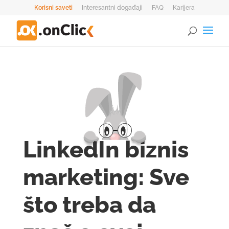
Korisni saveti
Interesantni događaji
FAQ
Karijera
0 Stavke
LinkedIn biznis
marketing: Sve
što treba da