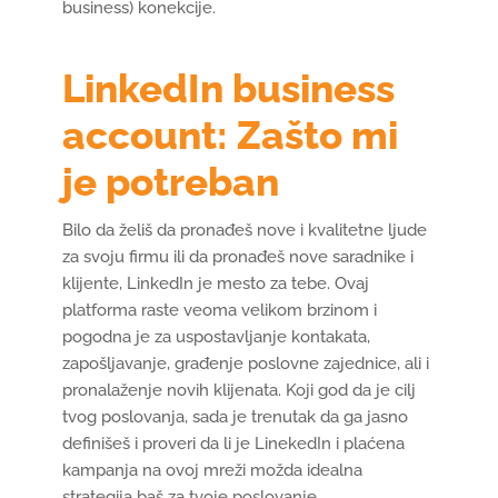
business) konekcije.
LinkedIn business
account: Zašto mi
je potreban
Bilo da želiš da pronađeš nove i kvalitetne ljude
za svoju firmu ili da pronađeš nove saradnike i
klijente, LinkedIn je mesto za tebe. Ovaj
platforma raste veoma velikom brzinom i
pogodna je za uspostavljanje kontakata,
zapošljavanje, građenje poslovne zajednice, ali i
pronalaženje novih klijenata. Koji god da je cilj
tvog poslovanja, sada je trenutak da ga jasno
definišeš i proveri da li je LinekedIn i plaćena
kampanja na ovoj mreži možda idealna
strategija baš za tvoje poslovanje.