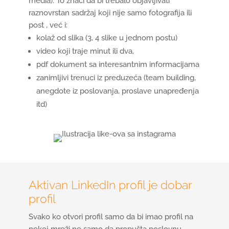
media). To znači da bi trebalo objavljivati
raznovrstan sadržaj koji nije samo fotografija ili
post , već i:
kolaž od slika (3, 4 slike u jednom postu)
video koji traje minut ili dva,
pdf dokument sa interesantnim informacijama
zanimljivi trenuci iz preduzeća (team building,
anegdote iz poslovanja, proslave unapređenja
itd)
Aktivan LinkedIn profil je dobar
profil
Svako ko otvori profil samo da bi imao profil na