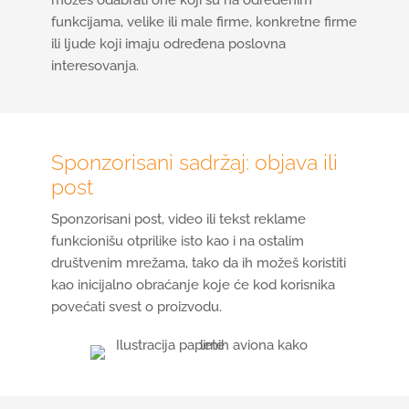
možeš odabrati one koji su na određenim
funkcijama, velike ili male firme, konkretne firme
ili ljude koji imaju određena poslovna
interesovanja.
Sponzorisani sadržaj: objava ili
post
Sponzorisani post, video ili tekst reklame
funkcionišu otprilike isto kao i na ostalim
društvenim mrežama, tako da ih možeš koristiti
kao inicijalno obraćanje koje će kod korisnika
povećati svest o proizvodu.