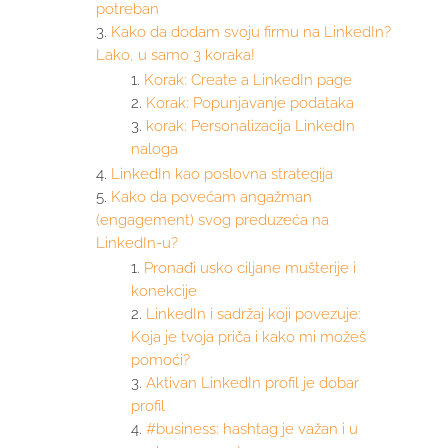
potreban
Kako da dodam svoju firmu na LinkedIn?
Lako, u samo 3 koraka!
Korak: Create a LinkedIn page
Korak: Popunjavanje podataka
korak: Personalizacija LinkedIn
naloga
LinkedIn kao poslovna strategija
Kako da povećam angažman
(engagement) svog preduzeća na
LinkedIn-u?
Pronađi usko ciljane mušterije i
konekcije
LinkedIn i sadržaj koji povezuje:
Koja je tvoja priča i kako mi možeš
pomoći?
Aktivan LinkedIn profil je dobar
profil
#business: hashtag je važan i u