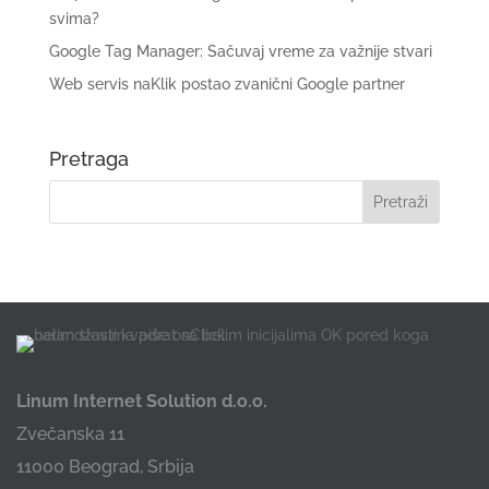
svima?
Google Tag Manager: Sačuvaj vreme za važnije stvari
Web servis naKlik postao zvanični Google partner
Pretraga
Linum Internet Solution d.o.o.
Zvečanska 11
11000 Beograd, Srbija