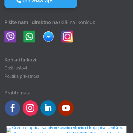
011 2648 748
Pišite nam i direktno na
(klik na ikonicu)
:
Korisni linkovi:
Opšti uslovi
Politika privatnosti
Pratite nas: