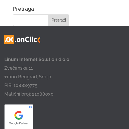
Pretraga
Linum Internet Solution d.o.o.
Zvečanska 11
11000 Beograd, Srbija
PIB: 108889775
Matični broj: 21088030