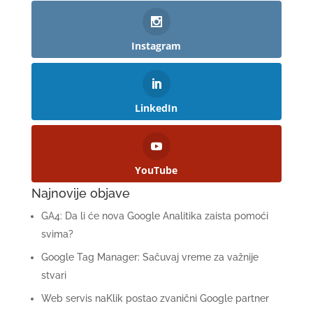
Instagram
LinkedIn
YouTube
Najnovije objave
GA4: Da li će nova Google Analitika zaista pomoći
svima?
Google Tag Manager: Sačuvaj vreme za važnije
stvari
Web servis naKlik postao zvanični Google partner