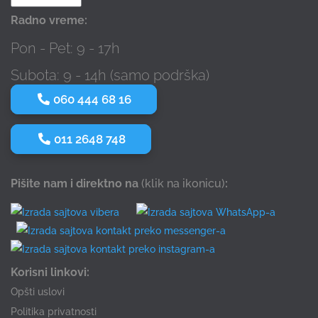
Radno vreme:
Pon - Pet: 9 - 17h
Subota: 9 - 14h (samo podrška)
060 444 68 16
011 2648 748
Pišite nam i direktno na
(klik na ikonicu)
:
Korisni linkovi:
Opšti uslovi
Politika privatnosti