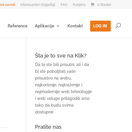
sni saveti
Interesantni događaji
FAQ
Karijera
0 Stavke
g
Reference
Aplikacije
Kontakt
LOG IN
Šta je to sve na Klik?
Da bi ste bili prisutni, ali i da
bi ste poboljšali vaše
prisustvo na webu,
najkorisnije, najtraženije i
najmodernije web tehnologije
i web usluge prilagodili smo
tako da budu svima
dostupne.
Pratite nas