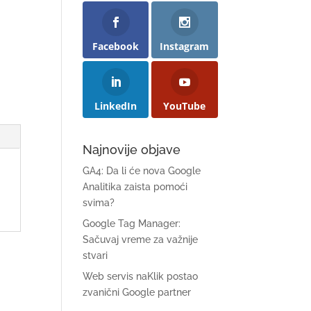
Facebook
Instagram
LinkedIn
YouTube
Najnovije objave
GA4: Da li će nova Google
Analitika zaista pomoći
svima?
Google Tag Manager:
Sačuvaj vreme za važnije
stvari
Web servis naKlik postao
zvanični Google partner