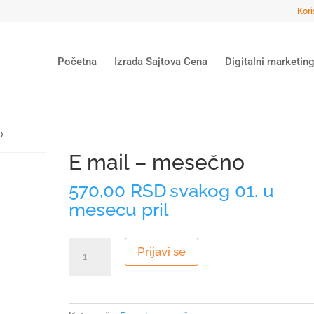
Kori
Početna
Izrada Sajtova Cena
Digitalni marketin
o
E mail – mesečno
570,00
RSD
svakog 01. u
mesecu pril
E
Prijavi se
mail
-
mesečno
količina