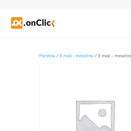
Početna
/
E mail - mesečno
/ E mail – mesečn